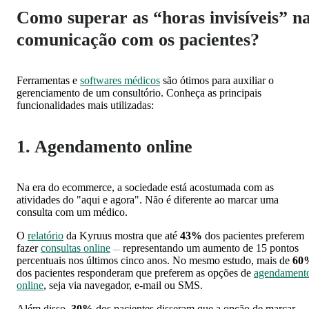
Como superar as “horas invisíveis” n
comunicação com os pacientes?
Ferramentas e
softwares médicos
são ótimos para auxiliar o
gerenciamento de um consultório. Conheça as principais
funcionalidades mais utilizadas:
1. Agendamento online
Na era do ecommerce, a sociedade está acostumada com as
atividades do "aqui e agora". Não é diferente ao marcar uma
consulta com um médico.
O
relatório
da Kyruus mostra que até
43%
dos pacientes preferem
fazer
consultas online
representando um aumento de 15 pontos
—
percentuais nos últimos cinco anos. No mesmo estudo, mais de
60
dos pacientes responderam que preferem as opções de
agendament
online
, seja via navegador, e-mail ou SMS.
Além disso,
30%
dos pacientes disseram que a opção de marcar