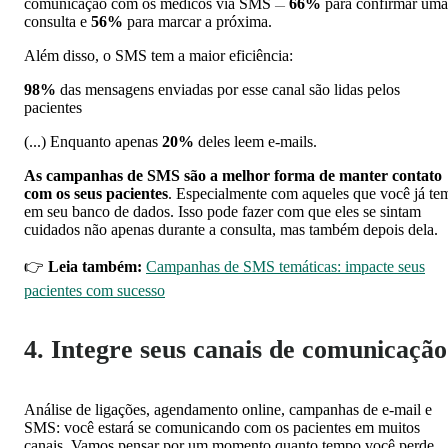
comunicação com os médicos via SMS
66%
para confirmar uma
—
consulta e
56%
para marcar a próxima.
Além disso, o SMS tem a maior eficiência:
98%
das mensagens enviadas por esse canal são lidas pelos
pacientes
(...) Enquanto apenas
20%
deles leem e-mails.
As campanhas de SMS são a melhor forma de manter contato
com os seus pacientes
. Especialmente com aqueles que você já te
em seu banco de dados. Isso pode fazer com que eles se sintam
cuidados não apenas durante a consulta, mas também depois dela.
👉
Leia também:
Campanhas de SMS temáticas: impacte seus
pacientes com sucesso
4. Integre seus canais de comunicação
Análise de ligações, agendamento online, campanhas de e-mail e
SMS:
você estará se comunicando com os pacientes em muitos
canais. Vamos pensar por um momento quanto tempo você perde