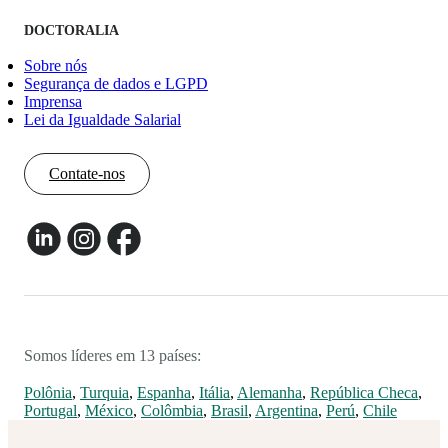
DOCTORALIA
Sobre nós
Segurança de dados e LGPD
Imprensa
Lei da Igualdade Salarial
Contate-nos
Somos líderes em 13 países:
Polônia
,
Turquia
,
Espanha
,
Itália
,
Alemanha
,
República Checa
,
Portugal
,
México
,
Colômbia
,
Brasil
,
Argentina
,
Perú
,
Chile