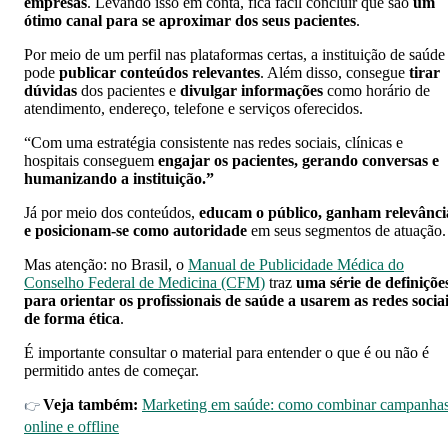
empresas
. Levando isso em conta, fica fácil concluir que são
um
ótimo canal para se aproximar dos seus pacientes
.
Por meio de um perfil nas plataformas certas, a instituição de saúde
pode
publicar conteúdos relevantes
. Além disso, consegue
tirar
dúvidas
dos pacientes e
divulgar informações
como horário de
atendimento, endereço, telefone e serviços oferecidos.
“Com uma estratégia consistente nas redes sociais, clínicas e
hospitais conseguem
engajar os pacientes, gerando conversas e
humanizando a instituição.”
Já por meio dos conteúdos,
educam o público, ganham relevânci
e posicionam-se como autoridade
em seus segmentos de atuação
Mas atenção: no Brasil, o
Manual de Publicidade Médica do
Conselho Federal de Medicina (CFM)
traz
uma série de definiçõe
para orientar os profissionais de saúde a usarem as redes socia
de forma ética
.
É importante consultar o material para entender o que é ou não é
permitido antes de começar.
Veja também:
Marketing em saúde: como combinar campanha
👉
online e offline