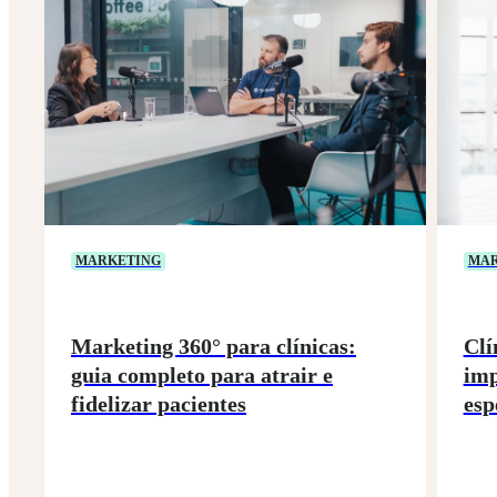
MARKETING
MAR
Marketing 360° para clínicas:
Clí
guia completo para atrair e
imp
fidelizar pacientes
esp