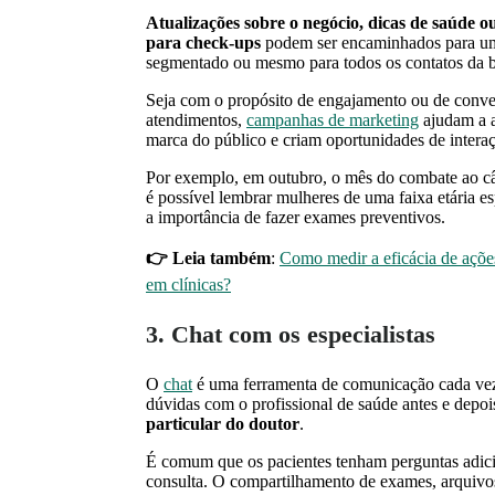
Atualizações sobre o negócio, dicas de saúde o
para check-ups
podem ser encaminhados para u
segmentado ou mesmo para todos os contatos da b
Seja com o propósito de engajamento ou de conv
atendimentos,
campanhas de marketing
ajudam a 
marca do público e criam oportunidades de intera
Por exemplo, em outubro, o mês do combate ao c
é possível lembrar mulheres de uma faixa etária es
a importância de fazer exames preventivos.
👉 Leia também
:
Como medir a eficácia de açõe
em clínicas?
3. Chat com os especialistas
O
chat
é uma ferramenta de comunicação cada vez m
dúvidas com o profissional de saúde antes e depoi
particular do doutor
.
É comum que os pacientes tenham perguntas adicio
consulta. O compartilhamento de exames, arquivo