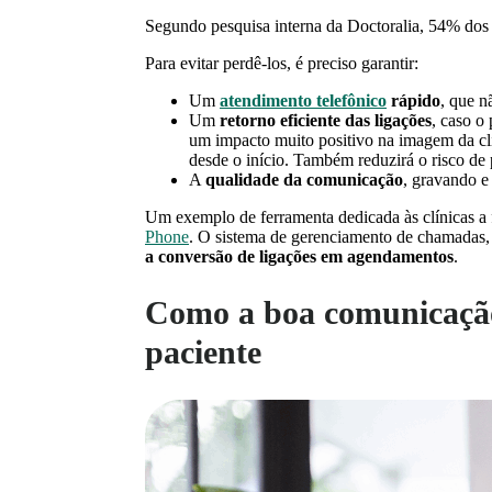
Segundo pesquisa interna da Doctoralia, 54% dos p
Para evitar perdê-los, é preciso garantir:
Um
atendimento telefônico
rápido
, que n
Um
retorno eficiente das ligações
, caso o
um impacto muito positivo na imagem da cl
desde o início. Também reduzirá o risco de
A
qualidade da comunicação
, gravando 
Um exemplo de ferramenta dedicada às clínicas a f
Phone
. O sistema de gerenciamento de chamadas,
a conversão de ligações em agendamentos
.
Como a boa comunicação
paciente