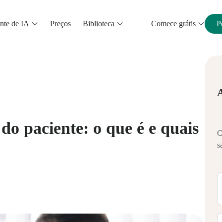
nte de IA
Preços
Biblioteca
Comece grátis
P
do paciente: o que é e quais
C
s