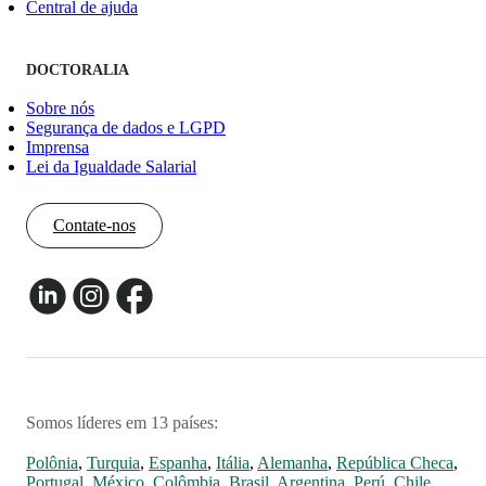
Central de ajuda
DOCTORALIA
Sobre nós
Segurança de dados e LGPD
Imprensa
Lei da Igualdade Salarial
Contate-nos
Somos líderes em 13 países:
Polônia
,
Turquia
,
Espanha
,
Itália
,
Alemanha
,
República Checa
,
Portugal
,
México
,
Colômbia
,
Brasil
,
Argentina
,
Perú
,
Chile