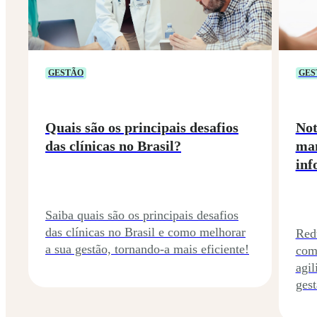
GESTÃO
GES
Quais são os principais desafios
Not
das clínicas no Brasil?
man
inf
Saiba quais são os principais desafios
das clínicas no Brasil e como melhorar
Red
a sua gestão, tornando-a mais eficiente!
com
agi
gest