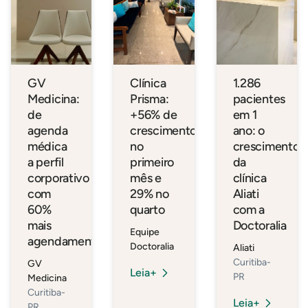
GV
Clínica
1.286
Medicina:
Prisma:
pacientes
de
+56% de
em 1
agenda
crescimento
ano: o
médica
no
crescimento
a perfil
primeiro
da
corporativo
mês e
clínica
com
29% no
Aliati
60%
quarto
com a
mais
Doctoralia
Equipe
agendamentos
Doctoralia
Aliati
Curitiba-
GV
Leia+
PR
Medicina
Curitiba-
Leia+
PR