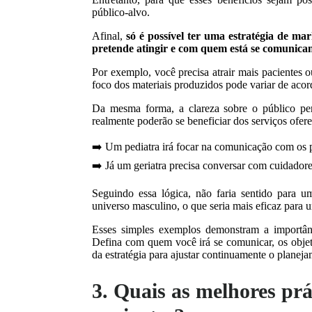
público-alvo.
Afinal,
só é possível ter uma estratégia de ma
pretende atingir e com quem está se comunica
Por exemplo, você precisa atrair mais pacientes 
foco dos materiais produzidos pode variar de aco
Da mesma forma, a clareza sobre o público perm
realmente poderão se beneficiar dos serviços ofer
➡️ Um pediatra irá focar na comunicação com os p
➡️ Já um geriatra precisa conversar com cuidadore
Seguindo essa lógica, não faria sentido para u
universo masculino, o que seria mais eficaz para u
Esses simples exemplos demonstram a importânc
Defina com quem você irá se comunicar, os objet
da estratégia para ajustar continuamente o planej
3. Quais as melhores prá