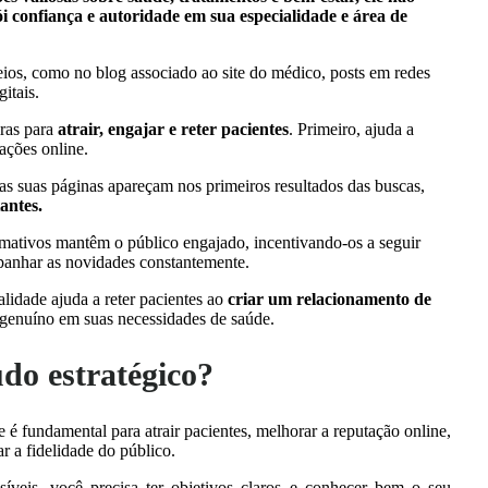
 confiança e autoridade em sua especialidade e área de
eios, como no blog associado ao site do médico, posts em redes
gitais.
ras para
atrair, engajar e reter pacientes
. Primeiro, ajuda a
ações online.
 suas páginas apareçam nos primeiros resultados das buscas,
tantes.
rmativos mantêm o público engajado, incentivando-os a seguir
ompanhar as novidades constantemente.
lidade ajuda a reter pacientes ao
criar um relacionamento de
 genuíno em suas necessidades de saúde.
do estratégico?
é fundamental para atrair pacientes, melhorar a reputação online,
 a fidelidade do público.
síveis, você precisa ter objetivos claros e conhecer bem o seu