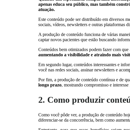
apenas educa seu público, mas também constrói
atuação.
Este conteúdo pode ser distribuído em diversos m
sociais, vídeos, newsletters e outras plataformas di
A produção de conteúdo funciona de várias manei
captar novos pacientes que estão buscando inform
Conteúdos bem otimizados podem fazer com que as
aumentando a visibilidade e atraindo mais visi
Em segundo lugar, conteúdos interessantes e info
você nas redes sociais, assinar newsletters e ac
Por fim, a produção de conteúdo contínua e de qua
longo prazo
, mostrando compromisso e interesse
2. Como produzir conteú
Como você pôde ver, a produção de conteúdo hoje 
diferenciar-se da concorrência, bem como aumentar
Entretanto, para que esses benefícios sejam pos