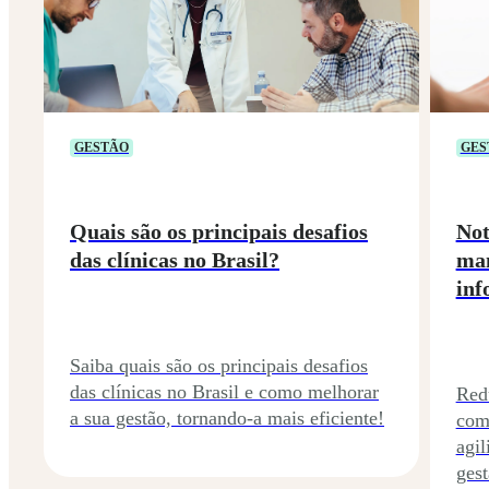
GESTÃO
GES
Quais são os principais desafios
Not
das clínicas no Brasil?
man
inf
Saiba quais são os principais desafios
das clínicas no Brasil e como melhorar
Red
a sua gestão, tornando-a mais eficiente!
com
agi
gest