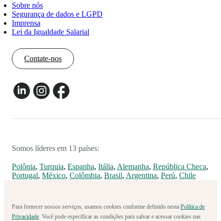
Sobre nós
Segurança de dados e LGPD
Imprensa
Lei da Igualdade Salarial
Contate-nos
Somos líderes em 13 países:
Polônia
,
Turquia
,
Espanha
,
Itália
,
Alemanha
,
República Checa
,
Portugal
,
México
,
Colômbia
,
Brasil
,
Argentina
,
Perú
,
Chile
Para fornecer nossos serviços, usamos cookies conforme definido nesta
Política de
Privacidade
. Você pode especificar as condições para salvar e acessar cookies nas