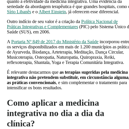
quanto à efetividade da medicina integrativa. Uma evidência da
seriedade da abordagem terapêutica é que grandes hospitais, como 
Sírio Libanês
e o
Albert Einstein
, já oferecem esse diferencial.
Outro indício de seu valor é a criação da
Política Nacional de
Práticas Integrativas e Complementares
(PIC) pelo Sistema Único 
Saúde (SUS), em 2006.
A
Portaria Nº 849 de 2017 do Ministério da Saúde
incorporou entr
os serviços disponibilizados em mais de 1.200 municípios as prátic
de Ayurveda, Biodança, Arteterapia, Meditação, Dança Circular,
Musicoterapia, Osteopatia, Naturopatia, Quiropraxia, Reiki,
reflexoterapia, Shantala, Yoga e Terapia Comunitária Integrativa.
É relevante destacarmos que
as terapias sugeridas pela medicina
integrativa não pretendem substituir, em circunstância alguma
as práticas convencionais
, e sim complementar o tratamento para
intensificar os bons resultados.
Como aplicar a medicina
integrativa no dia a dia da
clínica?