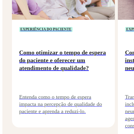
EXPERIÊNCIA DO PACIENTE
EXP
Como otimizar o tempo de espera
Com
do paciente e oferecer um
ins
atendimento de qualidade?
neu
Entenda como o tempo de espera
Tra
impacta na percepção de qualidade do
incl
paciente e aprenda a reduzi-lo.
neu
age
cons