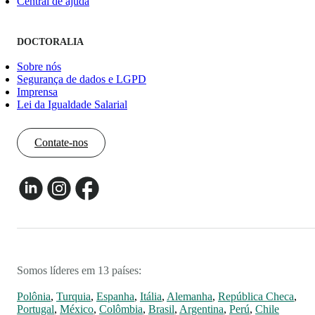
Central de ajuda
DOCTORALIA
Sobre nós
Segurança de dados e LGPD
Imprensa
Lei da Igualdade Salarial
Contate-nos
Somos líderes em 13 países:
Polônia
,
Turquia
,
Espanha
,
Itália
,
Alemanha
,
República Checa
,
Portugal
,
México
,
Colômbia
,
Brasil
,
Argentina
,
Perú
,
Chile