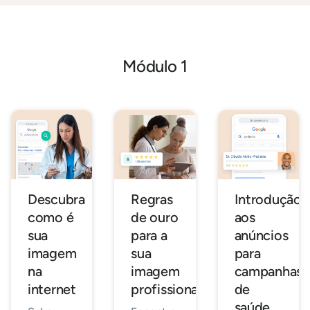
Módulo 1
Descubra
Regras
Introdução
como é
de ouro
aos
sua
para a
anúncios
imagem
sua
para
na
imagem
campanhas
internet
profissional
de
saúde