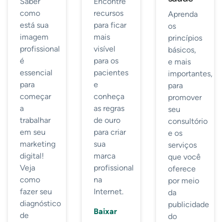
Saber
Encontre
como
recursos
Aprenda
está sua
para ficar
os
imagem
mais
princípios
profissional
visível
básicos,
é
para os
e mais
essencial
pacientes
importantes,
para
e
para
começar
conheça
promover
a
as regras
seu
trabalhar
de ouro
consultório
em seu
para criar
e os
marketing
sua
serviços
digital!
marca
que você
Veja
profissional
oferece
como
na
por meio
fazer seu
Internet.
da
diagnóstico
publicidade
Baixar
de
do