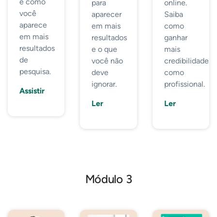
e como
para
online.
você
aparecer
Saiba
aparece
em mais
como
em mais
resultados
ganhar
resultados
e o que
mais
de
você não
credibilidade
pesquisa.
deve
como
ignorar.
profissional.
Assistir
Ler
Ler
Módulo 3