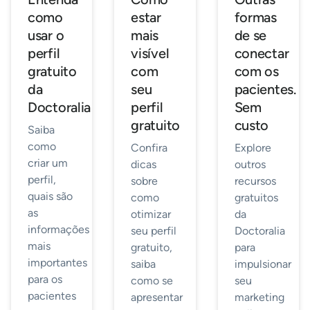
como
estar
formas
usar o
mais
de se
perfil
visível
conectar
gratuito
com
com os
da
seu
pacientes.
Doctoralia
perfil
Sem
gratuito
custo
Saiba
como
Confira
Explore
criar um
dicas
outros
perfil,
sobre
recursos
quais são
como
gratuitos
as
otimizar
da
informações
seu perfil
Doctoralia
mais
gratuito,
para
importantes
saiba
impulsionar
para os
como se
seu
pacientes
apresentar
marketing