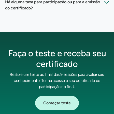
acesso a um teste online para avaliar seu
Há alguma taxa para participação ou para a emissão
conhecimento. Ao final, poderá fazer o download do
do certificado?
seu certificado de participação em formato PDF.
Não. O curso é oferecido pela Doctoralia de forma
totalmente gratuita, assim como o certificado.
Faça o teste e receba seu
certificado
Realize um teste ao final das 9 sessões para avaliar seu
conhecimento. Tenha acesso o seu certificado de
participação no final.
Começar teste