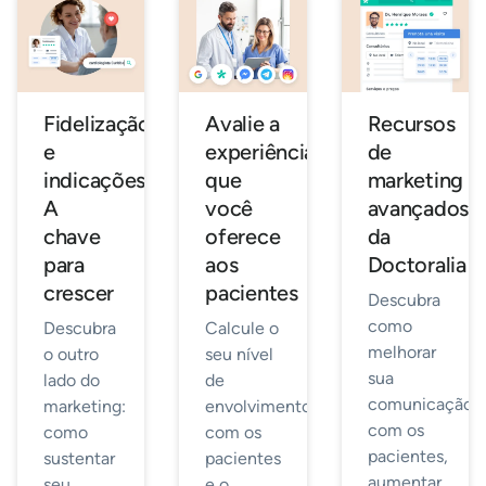
Fidelização
Avalie a
Recursos
e
experiência
de
indicações.
que
marketing
A
você
avançados
chave
oferece
da
para
aos
Doctoralia
crescer
pacientes
Descubra
como
Descubra
Calcule o
melhorar
o outro
seu nível
sua
lado do
de
comunicação
marketing:
envolvimento
com os
como
com os
pacientes,
sustentar
pacientes
aumentar
seu
e o