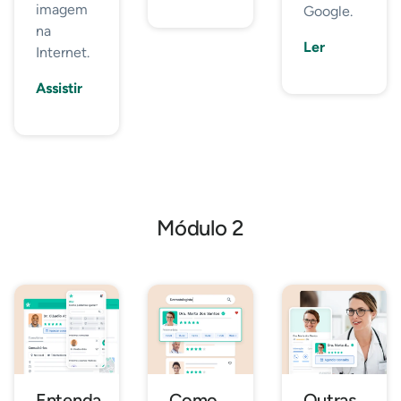
imagem
Google.
na
Ler
Internet.
Assistir
Módulo 2
Entenda
Como
Outras