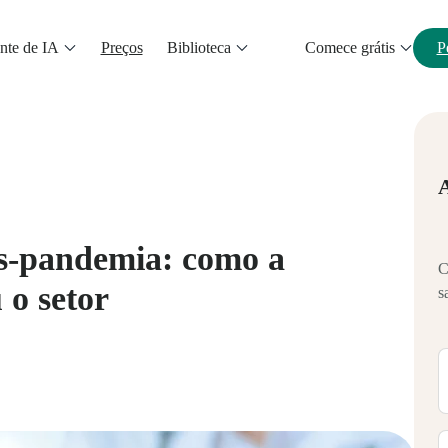
nte de IA
Preços
Biblioteca
Comece grátis
P
s-pandemia: como a
C
 o setor
s