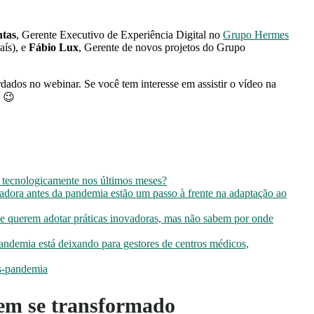
tas
, Gerente Executivo de Experiência Digital no
Grupo Hermes
aís), e
Fábio Lux
, Gerente de novos projetos do Grupo
rdados no webinar. Se você tem interesse em assistir o vídeo na
. 😉
 tecnologicamente nos últimos meses?
dora antes da pandemia estão um passo à frente na adaptação ao
ue querem adotar práticas inovadoras, mas não sabem por onde
andemia está deixando para gestores de centros médicos,
ós-pandemia
tem se transformado