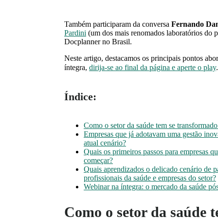
Também participaram da conversa
Fernando Dan
Pardini
(um dos mais renomados laboratórios do p
Docplanner no Brasil.
Neste artigo, destacamos os principais pontos abo
íntegra,
dirija-se ao final da página e aperte o play
Índice:
Como o setor da saúde tem se transformado
Empresas que já adotavam uma gestão inova
atual cenário?
Quais os primeiros passos para empresas q
começar?
Quais aprendizados o delicado cenário de p
profissionais da saúde e empresas do setor?
Webinar na íntegra: o mercado da saúde p
Como o setor da saúde 