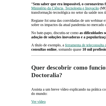
“
Sem saber que era impossível, o coronavírus fo
Ministério da Ciência, Tecnologia e Inovação
(MCT
transformação tecnológica no setor da saúde nos 
Regiane foi uma das convidadas de um webinar e
sobre os impactos da atual pandemia no mercado 
No bate-papo, discutiu-se como
as dificuldades
adoção de soluções inovadoras e a populariza
A título de exemplo, a
ferramenta de teleconsulta 
consultas online
, somando quase
10 mil profissi
Quer descobrir como funcio
Doctoralia?
Assista a um breve vídeo explicando na prática c
do mundo:
Ver vídeo