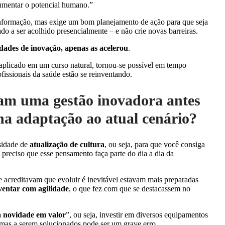
umentar o potencial humano.”
e informação, mas exige um bom planejamento de ação para que seja
do a ser acolhido presencialmente – e não crie novas barreiras.
ades de inovação, apenas as acelerou
.
aplicado em um curso natural, tornou-se possível em tempo
ofissionais da saúde estão se reinventando.
am uma gestão inovadora antes
na adaptação ao atual cenário?
sidade de
atualização de cultura
, ou seja, para que você consiga
preciso que esse pensamento faça parte do dia a dia da
acreditavam que evoluir é inevitável estavam mais preparadas
ventar com agilidade
, o que fez com que se destacassem no
a novidade em valor
”, ou seja, investir em diversos equipamentos
emas a serem solucionados pode ser um grave erro.