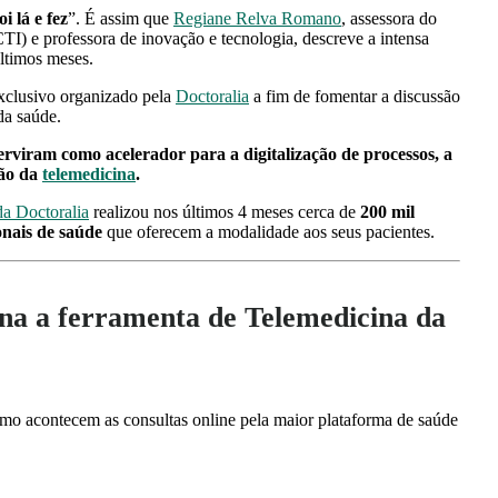
i lá e fez
”. É assim que
Regiane Relva Romano
,
assessora do
I) e professora de inovação e tecnologia, descreve a intensa
últimos meses.
xclusivo organizado pela
Doctoralia
a fim de fomentar a discussão
da saúde.
 serviram como
acelerador para a digitalização de processos, a
ção da
telemedicina
.
da Doctoralia
realizou nos últimos 4 meses cerca de
200 mil
onais de saúde
que oferecem a modalidade aos seus pacientes.
na a ferramenta de Telemedicina da
omo acontecem as consultas online pela maior plataforma de saúde