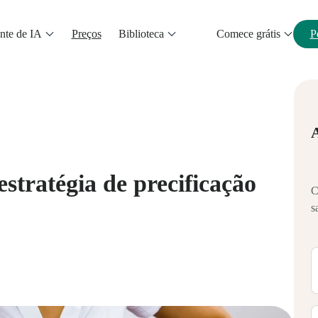
nte de IA
Preços
Biblioteca
Comece grátis
P
stratégia de precificação
C
s