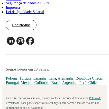
Segurança de dados e LGPD
Imprensa
Lei da Igualdade Salarial
Contate-nos
Somos líderes em 13 países:
Polônia
,
Turquia
,
Espanha
,
Itália
,
Alemanha
,
República Checa
,
Portugal
,
México
,
Colômbia
,
Brasil
,
Argentina
,
Perú
,
Chile
Para fornecer nossos serviços, usamos cookies conforme definido nesta
Política de
Privacidade
. Você pode especificar as condições para salvar e acessar cookies nas
configurações do seu navegador.