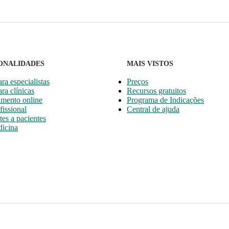
ONALIDADES
MAIS VISTOS
ara especialistas
Preços
ara clínicas
Recursos gratuitos
mento online
Programa de Indicações
fissional
Central de ajuda
es a pacientes
icina