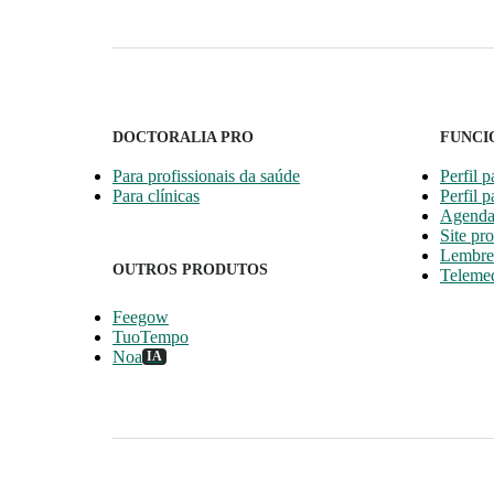
DOCTORALIA PRO
FUNCI
Para profissionais da saúde
Perfil p
Para clínicas
Perfil p
Agenda
Site pro
Lembret
OUTROS PRODUTOS
Telemed
Feegow
TuoTempo
Noa
IA