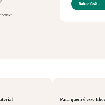
l?
petitivo
aterial
Para quem é esse Ebo