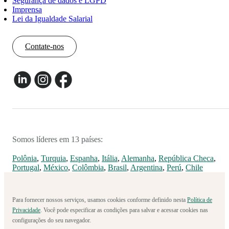
Segurança de dados e LGPD
Imprensa
Lei da Igualdade Salarial
Contate-nos
Somos líderes em 13 países:
Polônia
,
Turquia
,
Espanha
,
Itália
,
Alemanha
,
República Checa
,
Portugal
,
México
,
Colômbia
,
Brasil
,
Argentina
,
Perú
,
Chile
Para fornecer nossos serviços, usamos cookies conforme definido nesta
Política de
Privacidade
. Você pode especificar as condições para salvar e acessar cookies nas
configurações do seu navegador.