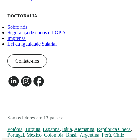
DOCTORALIA
Sobre nós
Segurança de dados e LGPD
Imprensa
Lei da Igualdade Salarial
Contate-nos
Somos líderes em 13 países:
Polônia
,
Turquia
,
Espanha
,
Itália
,
Alemanha
,
República Checa
,
Portugal
,
México
,
Colômbia
,
Brasil
,
Argentina
,
Perú
,
Chile