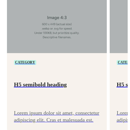
CATEGORY
CATE
H5 semibold heading
H5 s
Lorem ipsum dolor sit amet, consectetur
Lorem 
adipiscing elit. Cras et malesuada est.
adipis