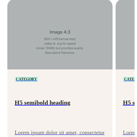
CATEGORY
CATE
H5 semibold heading
H5 s
Lorem ipsum dolor sit amet, consectetur
Lorem 