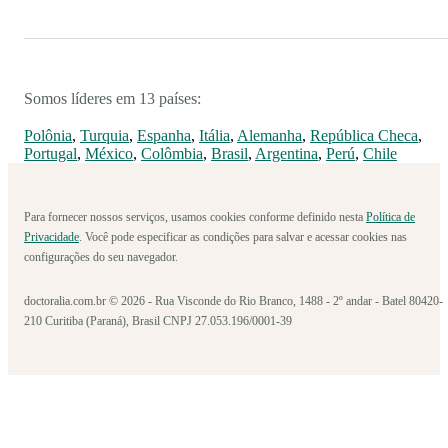
Somos líderes em 13 países:
Polônia
,
Turquia
,
Espanha
,
Itália
,
Alemanha
,
República Checa
,
Portugal
,
México
,
Colômbia
,
Brasil
,
Argentina
,
Perú
,
Chile
Para fornecer nossos serviços, usamos cookies conforme definido nesta
Política de
Privacidade
. Você pode especificar as condições para salvar e acessar cookies nas
configurações do seu navegador.
doctoralia.com.br © 2026 - Rua Visconde do Rio Branco, 1488 - 2º andar - Batel 80420-
210 Curitiba (Paraná), Brasil CNPJ 27.053.196/0001-39