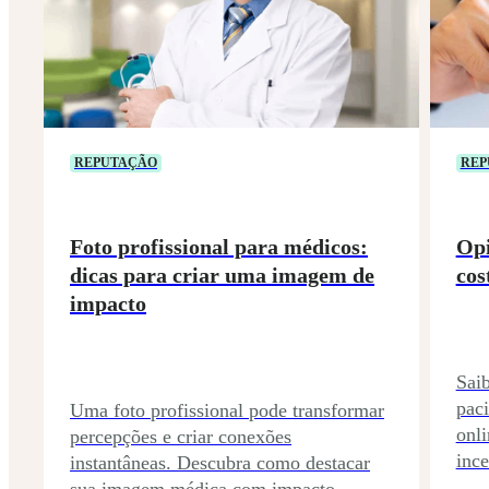
REPUTAÇÃO
REP
Foto profissional para médicos:
Opi
dicas para criar uma imagem de
cos
impacto
Sai
paci
Uma foto profissional pode transformar
onli
percepções e criar conexões
ince
instantâneas. Descubra como destacar
sua imagem médica com impacto.