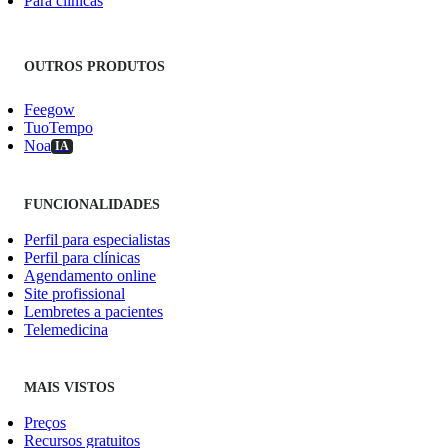
Para clínicas
OUTROS PRODUTOS
Feegow
TuoTempo
Noa
IA
FUNCIONALIDADES
Perfil para especialistas
Perfil para clínicas
Agendamento online
Site profissional
Lembretes a pacientes
Telemedicina
MAIS VISTOS
Preços
Recursos gratuitos