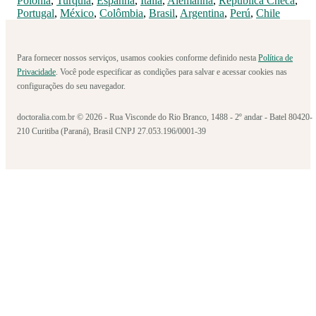
Polônia
,
Turquia
,
Espanha
,
Itália
,
Alemanha
,
República Checa
,
Portugal
,
México
,
Colômbia
,
Brasil
,
Argentina
,
Perú
,
Chile
Para fornecer nossos serviços, usamos cookies conforme definido nesta
Política de
Privacidade
. Você pode especificar as condições para salvar e acessar cookies nas
configurações do seu navegador.
doctoralia.com.br © 2026 - Rua Visconde do Rio Branco, 1488 - 2º andar - Batel 80420-
210 Curitiba (Paraná), Brasil CNPJ 27.053.196/0001-39