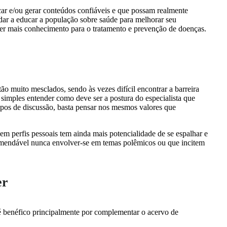
icar e/ou gerar conteúdos confiáveis e que possam realmente
judar a educar a população sobre saúde para melhorar seu
er mais conhecimento para o tratamento e prevenção de doenças.
stão muito mesclados, sendo às vezes difícil encontrar a barreira
simples entender como deve ser a postura do especialista que
rupos de discussão, basta pensar nos mesmos valores que
m perfis pessoais tem ainda mais potencialidade de se espalhar e
recomendável nunca envolver-se em temas polêmicos ou que incitem
er
 é benéfico principalmente por complementar o acervo de