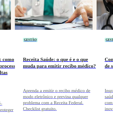
GESTÃO
GES
o: como
Receita Saúde: o que é e o que
Con
processo
muda para emitir recibo médico?
de 
ltas
Aprenda a emitir o recibo médico de
Insp
modo eletrônico e previna qualquer
saúd
problema com a Receita Federal.
com 
é-
Checklist gratuito.
inov
roteger