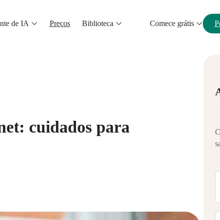
nte de IA
Preços
Biblioteca
Comece grátis
P
net: cuidados para
C
s